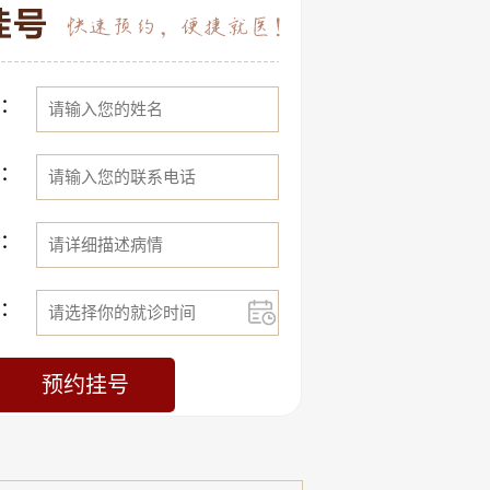
：
：
：
：