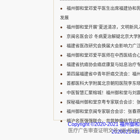
新研究进展、临床诊疗规范
福州御和堂邓爱平医生出席福建协和
展开深入讨论，为福建省乳
宝贵的学习和交流机会。 福
发展
肿瘤领域的知名专家，受邀
福州御和堂开展“夏送清凉，文明新风
邓爱平医生认...
京闽名医会诊 冬病夏治解疑北京大学肿
福建省医改研究会换届大会影响力广泛
福州御和堂邓爱平医师在中西医结合心
福建省抗癌协会癌症康复与姑息治疗专
第四届福建省中青年肝癌交流会：福州
首都医科大学附属北京朝阳医院李东晓
中医智慧汇聚榕城！福州御和堂与刘
探秘福州御和堂京粤专家联合会诊：
福州御和堂京闽专家联合会诊：张春燕主
福沪名医强强联合，共筑肿瘤结节诊疗
Copyright ©2020-2021 
医疗广告审查证明文号:(闽-榕)医广【
202002143