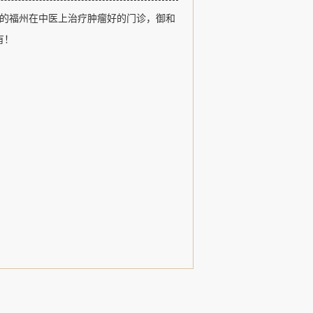
福州御和堂以医德、医术、追求卓越和
的福州在中医上治疗肿瘤好的门诊，御和
观，以治疗肿瘤疾病、常见病和疑难杂
用中医特色诊疗形式，发扬了名老中医
有！
，......