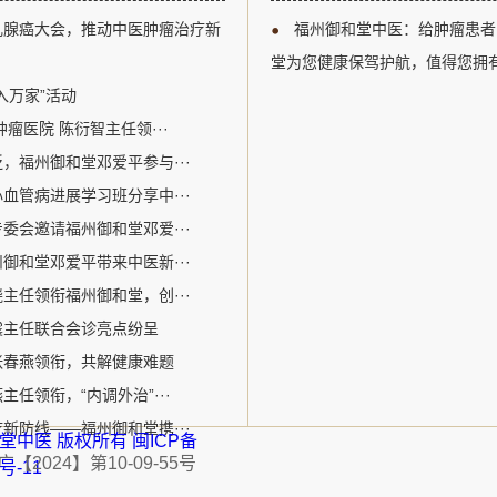
以及多学科综合治疗等关键议题
江区。自成立以来，
乳腺癌大会，推动中医肿瘤治疗新
福州御和堂中医：给肿瘤患者
腺癌诊疗领域的专业人士提供了
关爱生命为核心价值
州御和堂的邓爱平医生作为中医
病为特色。该机构采
堂为您健康保驾护航，值得您拥
参加了此次盛会。在会议期间，
的宝贵经验和中医特色优势
入万家”活动
瘤医院 陈衍智主任领···
，福州御和堂邓爱平参与···
血管病进展学习班分享中···
委会邀请福州御和堂邓爱···
御和堂邓爱平带来中医新···
主任领衔福州御和堂，创···
震主任联合会诊亮点纷呈
张春燕领衔，共解健康难题
任领衔，“内调外治”···
新防线——福州御和堂携···
福州御和堂中医 版权所有
闽ICP备
2024】第10-09-55号
1号-11