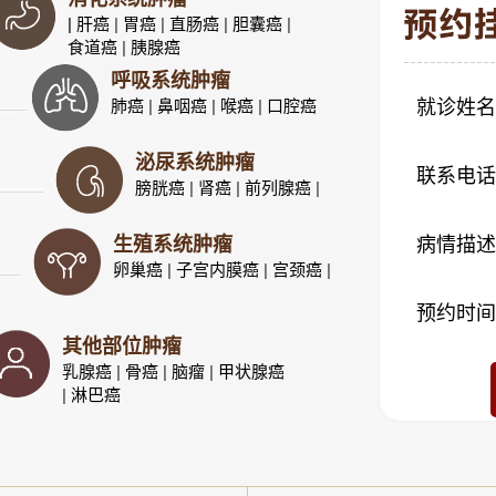
| 肝癌
|
胃癌
|
直肠癌
|
胆囊癌
|
食道癌
|
胰腺癌
呼吸系统肿瘤
肺癌
|
鼻咽癌
|
喉癌
|
口腔癌
就诊姓名
泌尿系统肿瘤
联系电话
膀胱癌
|
肾癌
|
前列腺癌
|
生殖系统肿瘤
病情描述
卵巢癌
|
子宫内膜癌
|
宫颈癌
|
预约时间
其他部位肿瘤
乳腺癌
|
骨癌
|
脑瘤
|
甲状腺癌
|
淋巴癌