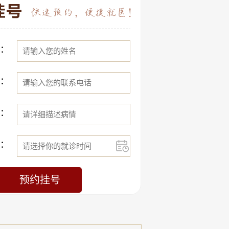
：
：
：
：