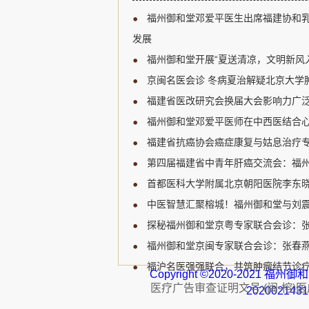
新研究进展、临床诊疗规范
福州御和堂邓爱平医生出席福建协和
展开深入讨论，为福建省乳
宝贵的学习和交流机会。 福
发展
肿瘤领域的知名专家，受邀
福州御和堂开展“夏送清凉，文明新风
邓爱平医生认...
京闽名医会诊 冬病夏治解疑北京大学肿
福建省医改研究会换届大会影响力广泛
福州御和堂邓爱平医师在中西医结合心
福建省抗癌协会癌症康复与姑息治疗专
第四届福建省中青年肝癌交流会：福州
首都医科大学附属北京朝阳医院李东晓
中医智慧汇聚榕城！福州御和堂与刘
探秘福州御和堂京粤专家联合会诊：
福州御和堂京闽专家联合会诊：张春燕主
福沪名医强强联合，共筑肿瘤结节诊疗
Copyright ©2020-2021 
医疗广告审查证明文号:(闽-榕)医广【
202002143