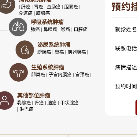
| 肝癌
|
胃癌
|
直肠癌
|
胆囊癌
|
食道癌
|
胰腺癌
呼吸系统肿瘤
肺癌
|
鼻咽癌
|
喉癌
|
口腔癌
就诊姓名
泌尿系统肿瘤
联系电话
膀胱癌
|
肾癌
|
前列腺癌
|
生殖系统肿瘤
病情描述
卵巢癌
|
子宫内膜癌
|
宫颈癌
|
预约时间
其他部位肿瘤
乳腺癌
|
骨癌
|
脑瘤
|
甲状腺癌
|
淋巴癌