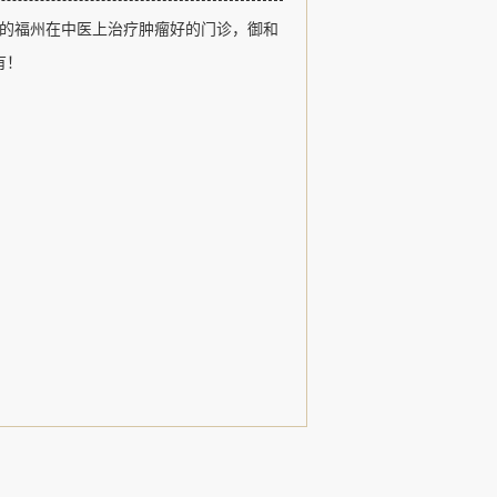
福州御和堂以医德、医术、追求卓越和
的福州在中医上治疗肿瘤好的门诊，御和
观，以治疗肿瘤疾病、常见病和疑难杂
用中医特色诊疗形式，发扬了名老中医
有！
，......