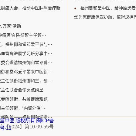
以及多学科综合治疗等关键议题
江区。自成立以来，
乳腺癌大会，推动中医肿瘤治疗新
福州御和堂中医：给肿瘤患者
腺癌诊疗领域的专业人士提供了
关爱生命为核心价值
州御和堂的邓爱平医生作为中医
病为特色。该机构采
堂为您健康保驾护航，值得您拥
参加了此次盛会。在会议期间，
的宝贵经验和中医特色优势
入万家”活动
瘤医院 陈衍智主任领···
，福州御和堂邓爱平参与···
血管病进展学习班分享中···
委会邀请福州御和堂邓爱···
御和堂邓爱平带来中医新···
主任领衔福州御和堂，创···
震主任联合会诊亮点纷呈
张春燕领衔，共解健康难题
任领衔，“内调外治”···
新防线——福州御和堂携···
福州御和堂中医 版权所有
闽ICP备
2024】第10-09-55号
1号-11