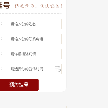
：
：
：
：