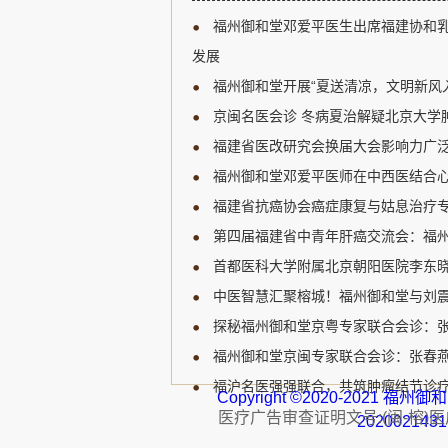
新研究进展、临床诊疗规范
福州御和堂邓爱平医生出席福建协和
展开深入讨论，为福建省乳
宝贵的学习和交流机会。 福
发展
肿瘤领域的知名专家，受邀
福州御和堂开展“夏送清凉，文明新风
邓爱平医生认...
京闽名医会诊 冬病夏治解疑北京大学肿
福建省医改研究会换届大会影响力广泛
福州御和堂邓爱平医师在中西医结合心
福建省抗癌协会癌症康复与姑息治疗专
第四届福建省中青年肝癌交流会：福州
首都医科大学附属北京朝阳医院李东晓
中医智慧汇聚榕城！福州御和堂与刘
探秘福州御和堂京粤专家联合会诊：
福州御和堂京闽专家联合会诊：张春燕主
福沪名医强强联合，共筑肿瘤结节诊疗
Copyright ©2020-2021 
医疗广告审查证明文号:(闽-榕)医广【
202002143