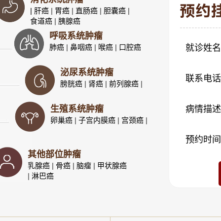
| 肝癌
|
胃癌
|
直肠癌
|
胆囊癌
|
食道癌
|
胰腺癌
呼吸系统肿瘤
肺癌
|
鼻咽癌
|
喉癌
|
口腔癌
就诊姓名
泌尿系统肿瘤
联系电话
膀胱癌
|
肾癌
|
前列腺癌
|
生殖系统肿瘤
病情描述
卵巢癌
|
子宫内膜癌
|
宫颈癌
|
预约时间
其他部位肿瘤
乳腺癌
|
骨癌
|
脑瘤
|
甲状腺癌
|
淋巴癌